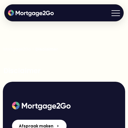
Mortgage2Go
>
Disclaimer
Disclaimer
Afspraak maken