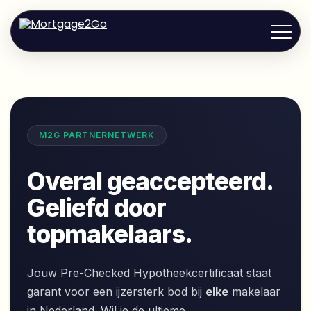
Mortgage2Go
>
Makelaars
M2G PARTNERNETWERK
Overal geaccepteerd.
Geliefd door
topmakelaars.
Jouw Pre-Checked Hypotheekcertificaat staat
garant voor een ijzersterk bod bij
elke
makelaar
in Nederland. Wil je de ultieme