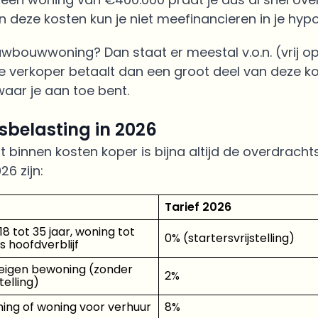
n deze kosten kun je niet meefinancieren in je hyp
uwbouwwoning? Dan staat er meestal v.o.n. (vrij op
De verkoper betaalt dan een groot deel van deze ko
waar je aan toe bent.
belasting in 2026
 binnen kosten koper is bijna altijd de overdracht
26 zijn:
Tarief 2026
18 tot 35 jaar, woning tot
0% (startersvrijstelling)
s hoofdverblijf
eigen bewoning (zonder
2%
telling)
ng of woning voor verhuur
8%