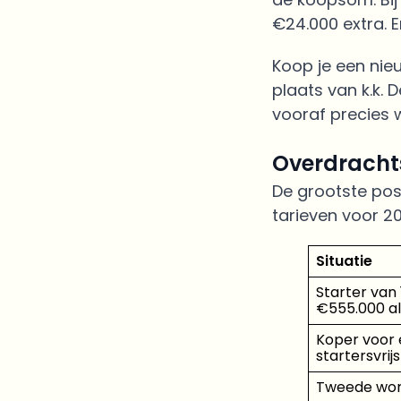
€24.000 extra. E
Koop je een nie
plaats van k.k. 
vooraf precies 
Overdrachts
De grootste post
tarieven voor 20
Situatie
Starter van 
€555.000 al
Koper voor 
startersvrijs
Tweede woni