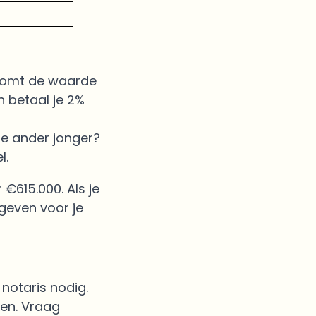
Komt de waarde
n betaal je 2%
 de ander jonger?
l.
€615.000. Als je
 geven voor je
 notaris nodig.
een. Vraag