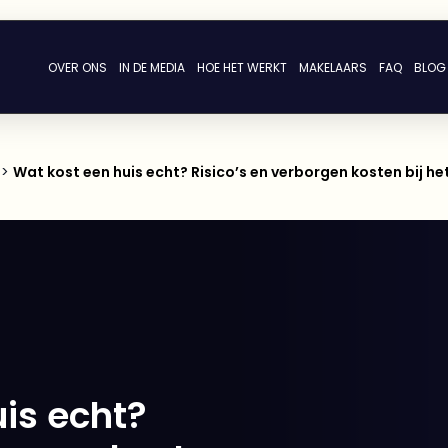
OVER ONS
IN DE MEDIA
HOE HET WERKT
MAKELAARS
FAQ
BLOG
>
Wat kost een huis echt? Risico’s en verborgen kosten bij h
is echt?