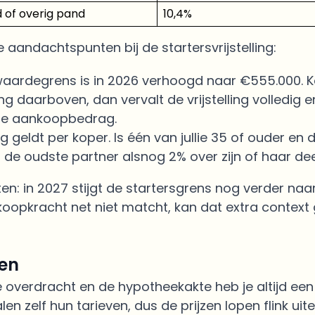
d of overig pand
10,4%
 aandachtspunten bij de startersvrijstelling:
aardegrens is in 2026 verhoogd naar €555.000. 
ng daarboven, dan vervalt de vrijstelling volledig e
ele aankoopbedrag.
ing geldt per koper. Is één van jullie 35 of ouder en
 de oudste partner alsnog 2% over zijn of haar dee
: in 2027 stijgt de startersgrens nog verder naar 
e koopkracht net niet matcht, kan dat extra context
ten
e overdracht en de hypotheekakte heb je altijd een
en zelf hun tarieven, dus de prijzen lopen flink uit