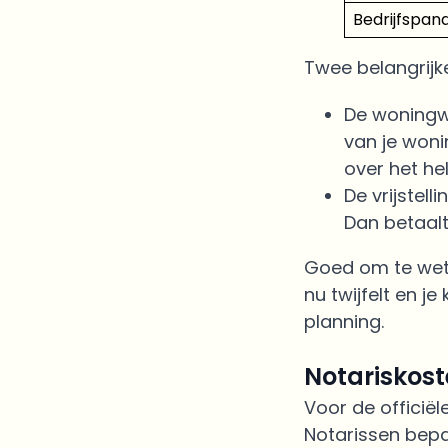
Bedrijfspan
Twee belangrijke
De woningw
van je woni
over het h
De vrijstell
Dan betaalt
Goed om te weten
nu twijfelt en j
planning.
Notariskos
Voor de officiël
Notarissen bepal