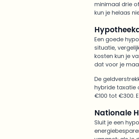
minimaal drie of
kun je helaas ni
Hypotheeka
Een goede hypot
situatie, vergel
kosten kun je v
dat voor je maa
De geldverstrek
hybride taxatie
€100 tot €300. E
Nationale 
Sluit je een hyp
energiebesparen