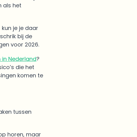
 als het
 kun je je daar
chrik bij de
agen voor 2026.
 in Nederland
?
ico’s die het
singen komen te
maken tussen
oop horen, maar