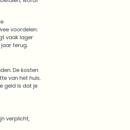
 betalen, wordt
je
Twee voordelen:
gt vaak lager
jaar terug.
aden. De kosten
te van het huis.
 geld is dat je
n verplicht,