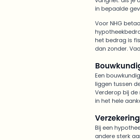
vangnet: als je
in bepaalde geva
Voor NHG betaal
hypotheekbedrag
het bedrag is f
dan zonder. Vaa
Bouwkundig
Een bouwkundige 
liggen tussen de
Verderop bij de 
in het hele aan
Verzekerin
Bij een hypothe
andere sterk aa