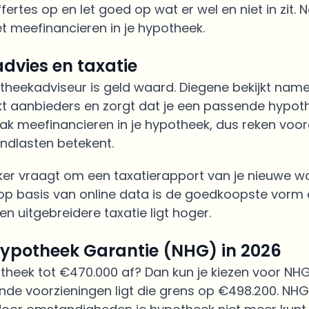
fertes op en let goed op wat er wel en niet in zit. 
et meefinancieren in je hypotheek.
dvies en taxatie
heekadviseur is geld waard. Diegene bekijkt namel
ijkt aanbieders en zorgt dat je een passende hypoth
aak meefinancieren in je hypotheek, dus reken voor
ndlasten betekent.
ker vraagt om een taxatierapport van je nieuwe wo
 op basis van online data is de goedkoopste vorm
en uitgebreidere taxatie ligt hoger.
Hypotheek Garantie (NHG) in 2026
otheek tot €470.000 af? Dan kun je kiezen voor NHG.
de voorzieningen ligt die grens op €498.200. NHG