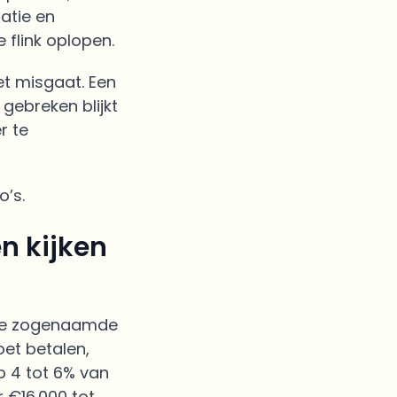
atie en
 flink oplopen.
het misgaat. Een
gebreken blijkt
r te
’s.
n kijken
 de zogenaamde
oet betalen,
p 4 tot 6% van
 €16.000 tot