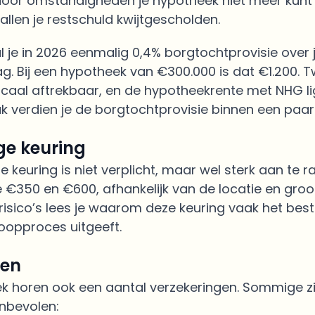
 door omstandigheden je hypotheek niet meer kunt
llen je restschuld kwijtgescholden.
 je in 2026 eenmalig 0,4% borgtochtprovisie over 
. Bij een hypotheek van €300.000 is dat €1.200. 
iscaal aftrekbaar, en de hypotheekrente met NHG li
k verdien je de borgtochtprovisie binnen een paar 
e keuring
keuring is niet verplicht, maar wel sterk aan te r
 €350 en €600, afhankelijk van de locatie en groot
risico’s lees je waarom deze keuring vaak het beste
koopproces uitgeeft.
gen
ek horen ook een aantal verzekeringen. Sommige zij
nbevolen: