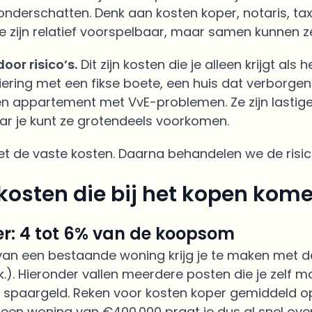
onderschatten. Denk aan kosten koper, notaris, tax
e zijn relatief voorspelbaar, maar samen kunnen ze
door risico’s.
Dit zijn kosten die je alleen krijgt als 
ering met een fikse boete, een huis dat verborgen 
en appartement met VvE-problemen. Ze zijn lastige
ar je kunt ze grotendeels voorkomen.
 de vaste kosten. Daarna behandelen we de risico
kosten die bij het kopen kome
r: 4 tot 6% van de koopsom
 van een bestaande woning krijg je te maken met
k.). Hieronder vallen meerdere posten die je zelf m
en spaargeld. Reken voor kosten koper gemiddeld o
 een woning van €400.000 praat je dus al snel over