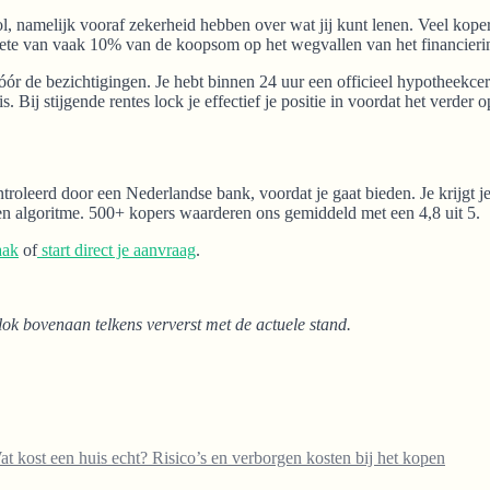
 zinvol, namelijk vooraf zekerheid hebben over wat jij kunt lenen. Veel kop
 boete van vaak 10% van de koopsom op het wegvallen van het financieri
de bezichtigingen. Je hebt binnen 24 uur een officieel hypotheekcert
. Bij stijgende rentes lock je effectief je positie in voordat het verder o
ntroleerd door een Nederlandse bank, voordat je gaat bieden. Je krijgt j
 een algoritme. 500+ kopers waarderen ons gemiddeld met een 4,8 uit 5.
aak
of
start direct je aanvraag
.
lok bovenaan telkens ververst met de actuele stand.
t kost een huis echt? Risico’s en verborgen kosten bij het kopen