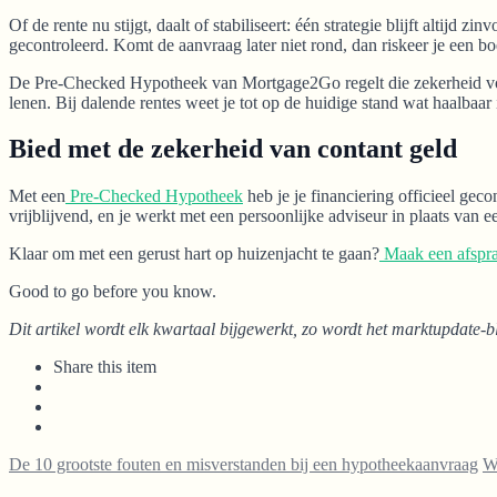
Of de rente nu stijgt, daalt of stabiliseert: één strategie blijft altijd
gecontroleerd. Komt de aanvraag later niet rond, dan riskeer je een
De Pre-Checked Hypotheek van Mortgage2Go regelt die zekerheid vóór 
lenen. Bij dalende rentes weet je tot op de huidige stand wat haalbaar is
Bied met de zekerheid van contant geld
Met een
Pre-Checked Hypotheek
heb je je financiering officieel geco
vrijblijvend, en je werkt met een persoonlijke adviseur in plaats van
Klaar om met een gerust hart op huizenjacht te gaan?
Maak een afspr
Good to go before you know.
Dit artikel wordt elk kwartaal bijgewerkt, zo wordt het marktupdate-b
Share this item
De 10 grootste fouten en misverstanden bij een hypotheekaanvraag
Wa