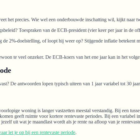
eet het precies. Wie wel een onderbouwde inschatting wil, kijkt naar t
gsbeleid? Toespraken van de ECB-president (vier keer per jaar in de off
de 2%-doelstelling, of loopt hij weer op? Stijgende inflatie betekent mee
s gewoon te veel onzeker. De ECB-koers van het ene jaar kan in het vol
iode
 vast? De antwoorden lopen typisch uiteen van 1 jaar variabel tot 30 jaa
orlopige woning is langer vastzetten meestal verstandig. Bij een tussens
komen geeft ruimte voor kortere rentevaste periodes. Bij een variabel i
ezelf uit wat je maandlast wordt als je rente na afloop van je rentevast
aar let je op bij een rentevaste periode
.