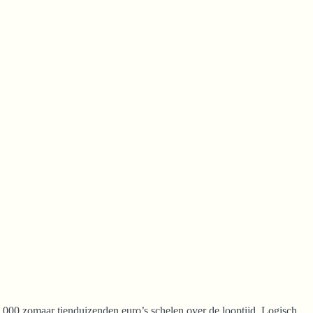
.000 zomaar tienduizenden euro’s schelen over de looptijd. Logisch