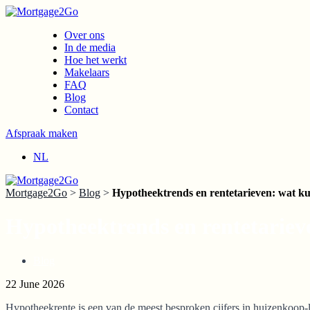
Over ons
In de media
Hoe het werkt
Makelaars
FAQ
Blog
Contact
Afspraak maken
NL
Mortgage2Go
>
Blog
>
Hypotheektrends en rentetarieven: wat k
Hypotheektrends en rentetariev
Blog
22 June 2026
Hypotheekrente is een van de meest besproken cijfers in huizenkoop-