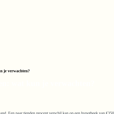
un je verwachten?
en: wat kun je verwachten?
land. Een paar tienden procent verschil kan op een hypotheek van €350