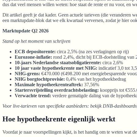
dus dat veel mensen willen weten: hoe staat de rente er nu voor, en w
Dit artikel geeft je dat kader. Geen actuele tarieven (die veranderen we
een marktupdate-blok dat we elk kwartaal verversen, zodat je hier ook
Marktupdate Q2 2026
Stand op het moment van schrijven
ECB depositorente:
circa 2,5% (na zes verlagingen op rij)
Eurozone-inflatie:
rond 2,4%, dicht bij ECB-doelstelling van
10-jaars Nederlandse staatsobligatierente:
circa 2,6%
10 jaar vaste hypotheekrente met NHG:
indicatief 3,0 tot 3
NHG-grens:
€470.000 (€498.200 met energiebesparende voor
NHG borgtochtprovisie:
0,4% van het hypotheekbedrag
Maximale hypotheekrenteaftrek:
37,56%
Startersvrijstelling overdrachtsbelasting:
koopprijs tot €555
Verwachte trend:
verdere gematigde daling van de hypotheekre
Voor live-tarieven van specifieke aanbieders: bekijk DNB-dashboards, 
Hoe hypotheekrente eigenlijk werkt
Voordat je naar voorspellingen kijkt, is het handig om te weten wat de