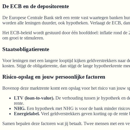
De ECB en de depositorente
De Europese Centrale Bank stelt een rente vast waartegen banken hun
worden alle leningen duurder, ook hypotheken. Verlaagt de ECB, dan d
Het ECB-beleid wordt gestuurd door één hoofddoel: inflatie rond de 2
om groei te stimuleren.
Staatsobligatierente
Voor leningen met een langere looptijd kijken geldverstrekkers naar de
kosten. Stijgt de obligatierente, dan stijgt de lange hypotheekrente m
Risico-opslag en jouw persoonlijke factoren
Bovenop deze marktrente komt een opslag voor het risico van jouw spe
LTV (loan-to-value).
De verhouding tussen je hypotheek en de
rente.
NHG.
Een hypotheek met NHG is voor de bank minder risicovol,
Energielabel.
Veel geldverstrekkers geven korting op de rente 
Samen bepalen deze factoren wat jij betaalt. Twee mensen met een ver