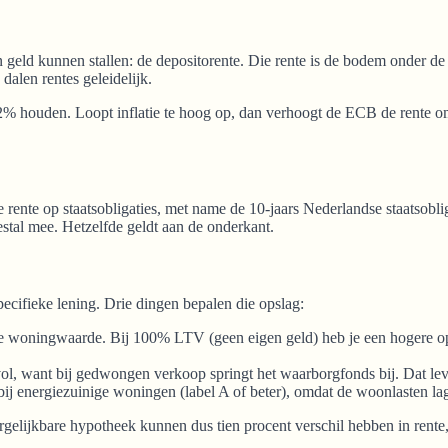
 geld kunnen stallen: de depositorente. Die rente is de bodem onder 
alen rentes geleidelijk.
% houden. Loopt inflatie te hoog op, dan verhoogt de ECB de rente om 
 rente op staatsobligaties, met name de 10-jaars Nederlandse staatsobli
eestal mee. Hetzelfde geldt aan de onderkant.
cifieke lening. Drie dingen bepalen die opslag:
 woningwaarde. Bij 100% LTV (geen eigen geld) heb je een hogere ops
 want bij gedwongen verkoop springt het waarborgfonds bij. Dat levert 
bij energiezuinige woningen (label A of beter), omdat de woonlasten la
gelijkbare hypotheek kunnen dus tien procent verschil hebben in rente