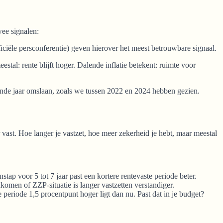
wee signalen:
iciële persconferentie) geven hierover het meest betrouwbare signaal.
stal: rente blijft hoger. Dalende inflatie betekent: ruimte voor
gende jaar omslaan, zoals we tussen 2022 en 2024 hebben gezien.
r vast. Hoe langer je vastzet, hoe meer zekerheid je hebt, maar meestal
tap voor 5 tot 7 jaar past een kortere rentevaste periode beter.
nkomen of ZZP-situatie is langer vastzetten verstandiger.
e periode 1,5 procentpunt hoger ligt dan nu. Past dat in je budget?