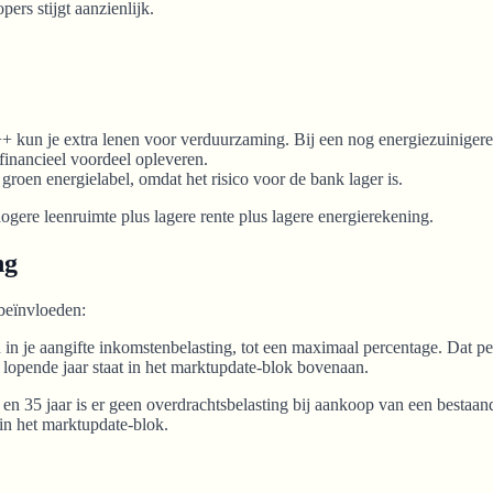
ers stijgt aanzienlijk.
+ kun je extra lenen voor verduurzaming. Bij een nog energiezuinigere
financieel voordeel opleveren.
groen energielabel, omdat het risico voor de bank lager is.
ere leenruimte plus lagere rente plus lagere energierekening.
ng
 beïnvloeden:
in je aangifte inkomstenbelasting, tot een maximaal percentage. Dat p
lopende jaar staat in het marktupdate-blok bovenaan.
8 en 35 jaar is er geen overdrachtsbelasting bij aankoop van een besta
 in het marktupdate-blok.