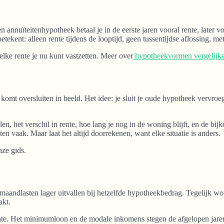
nnuïteitenhypotheek betaal je in de eerste jaren vooral rente, later voor
betekent: alleen rente tijdens de looptijd, geen tussentijdse aflossing, 
elke rente je nu kunt vastzetten. Meer over
hypotheekvormen vergelijk
 komt oversluiten in beeld. Het idee: je sluit je oude hypotheek vervroe
len, het verschil in rente, hoe lang je nog in de woning blijft, en de bij
ten vaak. Maar laat het altijd doorrekenen, want elke situatie is anders.
nze gids.
e maandlasten lager uitvallen bij hetzelfde hypotheekbedrag. Tegelijk 
akt.
rente. Het minimumloon en de modale inkomens stegen de afgelopen jare